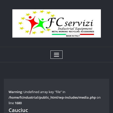
Skip
to
content
Warning
: Undefined array key "file" in
/home/fcindustrial/public_html/wp-includes/media.php
on
line
1680
Cauciuc